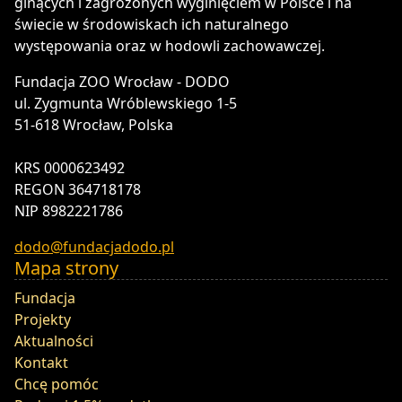
ginących i zagrożonych wyginięciem w Polsce i na
świecie w środowiskach ich naturalnego
występowania oraz w hodowli zachowawczej.
Fundacja ZOO Wrocław - DODO
ul. Zygmunta Wróblewskiego 1-5
51-618 Wrocław, Polska
KRS 0000623492
REGON 364718178
NIP 8982221786
dodo@fundacjadodo.pl
Mapa strony
Fundacja
Projekty
Aktualności
Kontakt
Chcę pomóc