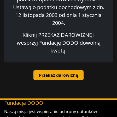
Ustawą o podatku dochodowym z dn.
12 listopada 2003 od dnia 1 stycznia
2004.
Kliknij PRZEKAŻ DAROWIZNĘ i
wesprzyj Fundację DODO dowolną
kwotą.
Przekaż darowiznę
Fundacja DODO
DODO - Fundacja ZOO Wrocław
Naszą misją jest wspieranie ochrony gatunków