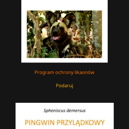
Program ochrony likaonów
Podaruj