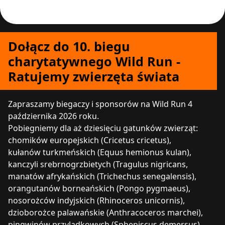
Dołącz do 10. biegu
charytatywnego Wild Run -
Ratujemy zwierzęta świata
Zapraszamy biegaczy i sponsorów na Wild Run 4
października 2026 roku.
Pobiegniemy dla aż dziesięciu gatunków zwierząt:
chomików europejskich (Cricetus cricetus),
kułanów turkmeńskich (Equus hemionus kulan),
kanczyli srebrnogrzbietych (Tragulus nigricans,
manatów afrykańskich (Trichechus senegalensis),
orangutanów borneańskich (Pongo pygmaeus),
nosorożców indyjskich (Rhinoceros unicornis),
dzioborożce palawańskie (Anthracoceros marchei),
pingwinów przylądkowych (Spheniscus demersus),