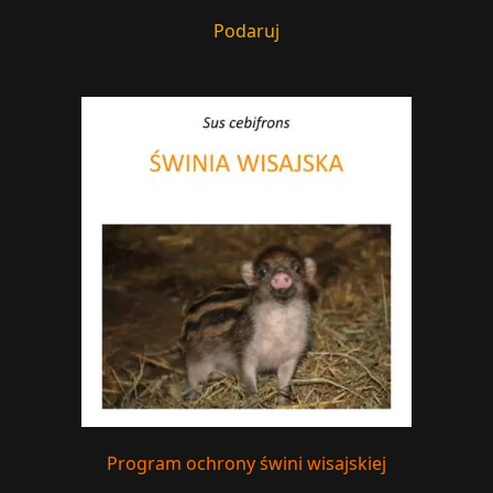
Podaruj
Program ochrony świni wisajskiej