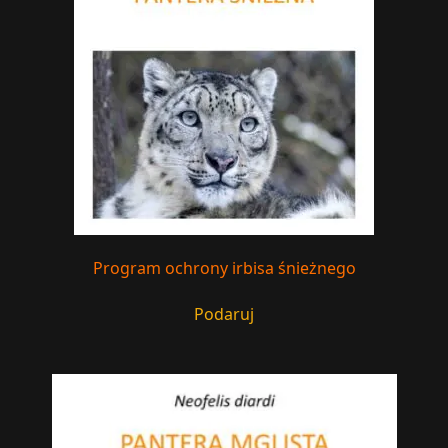
Program ochrony irbisa śnieżnego
Podaruj