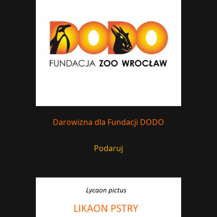
Darowizna dla Fundacji DODO
Podaruj