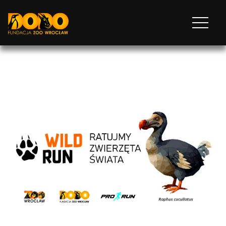
DODO - FUNDACJA ZOO WROCŁAW
Otwórz
menu