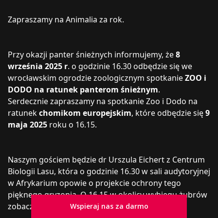
Zapraszamy na Animalia za rok.
Przy okazji panter śnieżnych informujemy, że
8
września 2025 r
. o godzinie 16.30 odbędzie się we
wrocławskim ogrodzie zoologicznym spotkanie
ZOO i
DODO na ratunek panterom śnieżnym
.
Serdecznie zapraszamy na spotkanie Zoo i Dodo na
ratunek
chomikom europejskim
, które odbędzie się
9
maja 2025
roku o 16.15.
Naszym gościem będzie dr Urszula Eichert z Centrum
Biologii Lasu, która o godzinie 16.30 w sali audytoryjnej
w Afrykarium opowie o projekcie ochrony tego
pięknego gryzonia. O 16.15 w okolicy wybiegu żubrów
zobaczymy ekspozycję na temat chomików.
Wspieraj nas za darmo