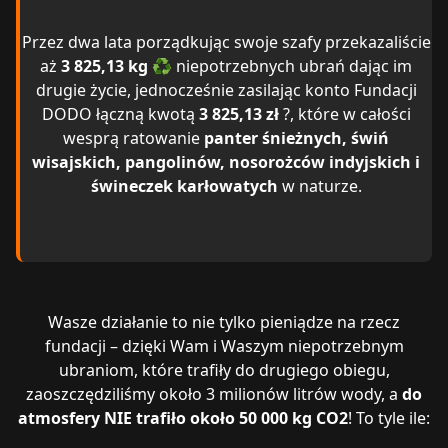
Przez dwa lata porządkując swoje szafy przekazaliście
aż
3 825,13 kg
♻️ niepotrzebnych ubrań dając im
drugie życie, jednocześnie zasilając konto Fundacji
DODO łączną kwotą
3 825,13 zł
?, które w całości
wesprą ratowanie
panter śnieżnych, świń
wisajskich, pangolinów, nosorożców indyjskich i
świneczek karłowatych
w naturze.
Wasze działanie to nie tylko pieniądze na rzecz
fundacji – dzięki Wam i Waszym niepotrzebnym
ubraniom, które trafiły do drugiego obiegu,
zaoszczędziliśmy około 3 milionów litrów wody, a
do
atmosfery NIE trafiło około 50 000 kg CO2
! To tyle ile: