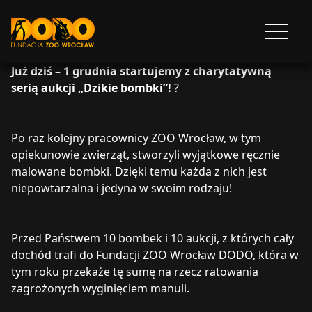
DODO - FUNDACJA ZOO WROCŁAW
Otwórz
menu
Już dziś – 1 grudnia startujemy z charytatywną
serią aukcji „Dzikie bombki”!
?
Po raz kolejny pracownicy ZOO Wrocław, w tym
opiekunowie zwierząt, stworzyli wyjątkowe ręcznie
malowane bombki. Dzięki temu każda z nich jest
niepowtarzalna i jedyna w swoim rodzaju!
Przed Państwem 10 bombek i 10 aukcji, z których cały
dochód trafi do Fundacji ZOO Wrocław DODO, która w
tym roku przekaże tę sumę na rzecz ratowania
zagrożonych wyginięciem manuli.