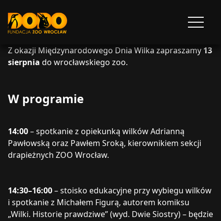
DODO - FUNDACJA ZOO WROCŁAW
Otwórz
menu
Z okazji Międzynarodowego Dnia Wilka zapraszamy
13
sierpnia
do wrocławskiego zoo.
W programie
14:00
– spotkanie z opiekunką wilków Adrianną
Pawłowską oraz Pawłem Sroką, kierownikiem sekcji
drapieżnych ZOO Wrocław.
14:30–16:00
– stoisko edukacyjne przy wybiegu wilków
i spotkanie z Michałem Figurą, autorem komiksu
„Wilki. Historie prawdziwe” (wyd. Dwie Siostry) – będzie