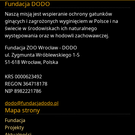
Fundacja DODO
DODO - Fundacja ZOO Wrocław
Naszą misją jest wspieranie ochrony gatunków
ginących i zagrożonych wyginięciem w Polsce i na
świecie w środowiskach ich naturalnego
występowania oraz w hodowli zachowawczej.
Fundacja ZOO Wrocław - DODO
ul. Zygmunta Wróblewskiego 1-5
51-618 Wrocław, Polska
KRS 0000623492
REGON 364718178
NIP 8982221786
dodo@fundacjadodo.pl
Mapa strony
Fundacja
Projekty
Aktualności