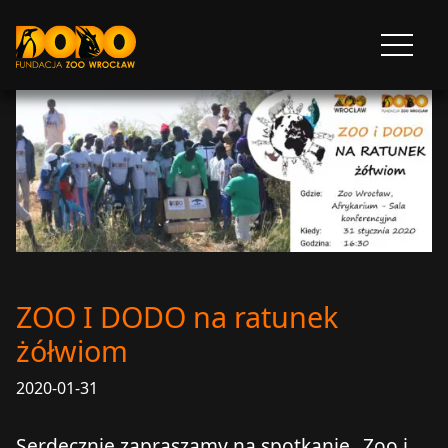
DODO - FUNDACJA ZOO WROCŁAW
Otwórz
menu
ZOO I DODO na ratunek
żółwiom
2020-01-31
Serdecznie zapraszamy na spotkanie „Zoo i