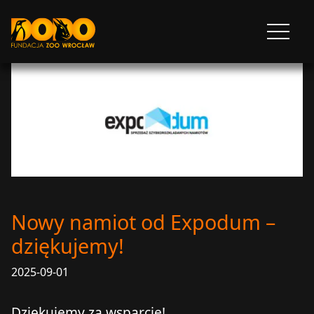
DODO - FUNDACJA ZOO WROCŁAW
Otwórz
menu
Nowy namiot od Expodum –
dziękujemy!
2025-09-01
Dziękujemy za wsparcie!