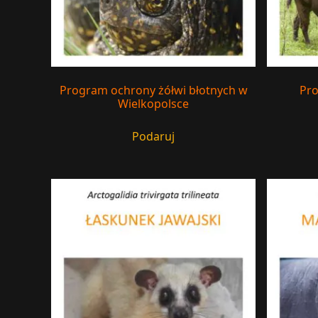
Program ochrony żółwi błotnych w
Pr
Wielkopolsce
Podaruj