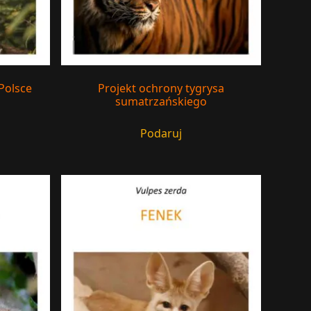
Polsce
Projekt ochrony tygrysa
sumatrzańskiego
Podaruj