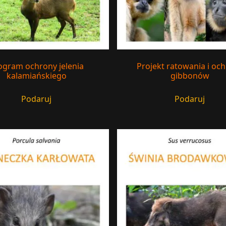
ogram ochrony jelenia
Projekt ratowania i oc
kalamiańskiego
gibbonów
Podaruj
Podaruj