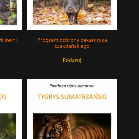
i świni
Program ochrony pekarczyka
czakoańskiego
Podaruj