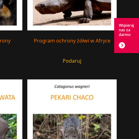
Wspieraj
nas za
darmo
hrony
Program ochrony żółwi w Afryce
Podaruj