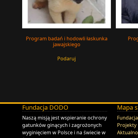
Program badań i hodowli łaskunka
Pro
jawajskiego
Podaruj
Fundacja DODO
Mapa s
DODO - Fundacja ZOO Wrocław
Naszą misją jest wspieranie ochrony
Fundacja
gatunków ginących i zagrożonych
Projekty
wyginięciem w Polsce i na świecie w
Aktualno