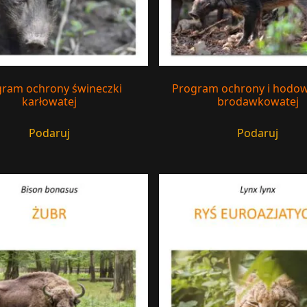
ram ochrony świneczki
Program ochrony i hodowl
karłowatej
brodawkowatej
Podaruj
Podaruj