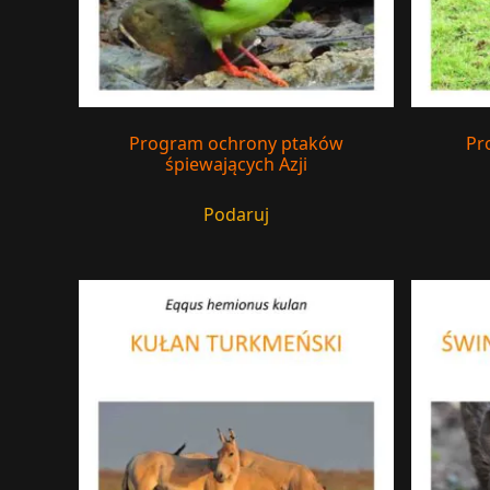
Program ochrony ptaków
Pr
śpiewających Azji
Podaruj