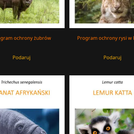
ogram ochrony żubrów
Program ochrony rysi w 
Podaruj
Podaruj