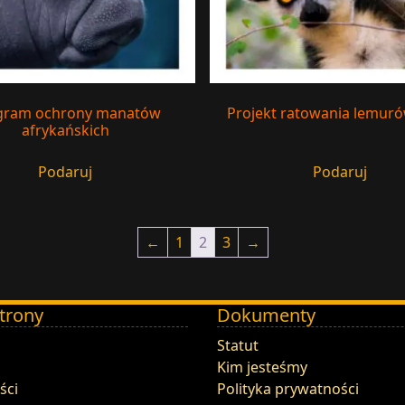
gram ochrony manatów
Projekt ratowania lemuró
afrykańskich
Podaruj
Podaruj
←
1
2
3
→
trony
Dokumenty
Statut
Kim jesteśmy
ści
Polityka prywatności