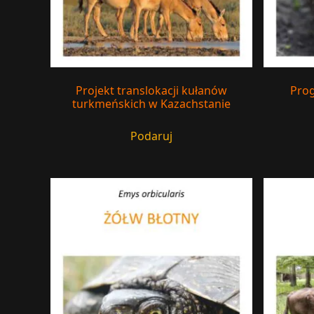
Projekt translokacji kułanów
Prog
turkmeńskich w Kazachstanie
Podaruj