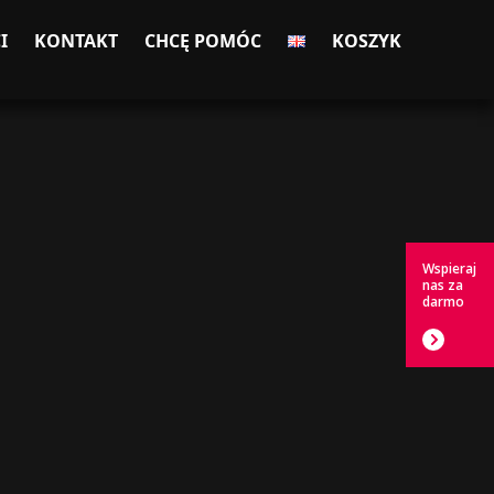
I
KONTAKT
CHCĘ POMÓC
KOSZYK
Wspieraj
nas za
darmo