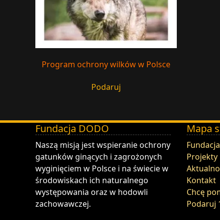
Program ochrony wilków w Polsce
Podaruj
Fundacja DODO
Mapa s
DODO - Fundacja ZOO Wrocław
Naszą misją jest wspieranie ochrony
Fundacja
gatunków ginących i zagrożonych
Projekty
wyginięciem w Polsce i na świecie w
Aktualno
środowiskach ich naturalnego
Kontakt
występowania oraz w hodowli
Chcę po
zachowawczej.
Podaruj 