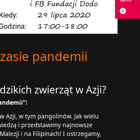
darmo
zasie pandemii
zikich zwierząt w Azji?
pandemii”
!
 Azji, w tym pangolinów. Jak wielu
wiedzą i przedstawimy najnowsze
lezji i na Filipinach! I ostrzegamy,