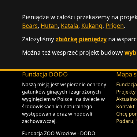
Pieniądze w całości przekażemy na projek
Bears
,
Hutan
,
Katala
,
Kukang
,
Prigen
.
Założyliśmy
zbiórkę pieniędzy
na wsparci
Można też wesprzeć projekt budowy
wybi
Fundacja DODO
Mapa s
DODO - Fundacja ZOO Wrocław
Naszą misją jest wspieranie ochrony
Fundacja
gatunków ginących i zagrożonych
Projekty
wyginięciem w Polsce i na świecie w
Aktualno
środowiskach ich naturalnego
Kontakt
występowania oraz w hodowli
Chcę po
zachowawczej.
Podaruj 
Fundacja ZOO Wrocław - DODO