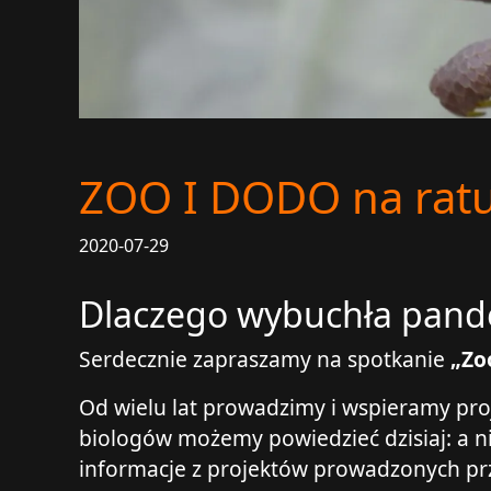
ZOO I DODO na ratu
2020-07-29
Dlaczego wybuchła pandem
Serdecznie zapraszamy na spotkanie
„Zo
Od wielu lat prowadzimy i wspieramy pro
biologów możemy powiedzieć dzisiaj: a n
informacje z projektów prowadzonych prze