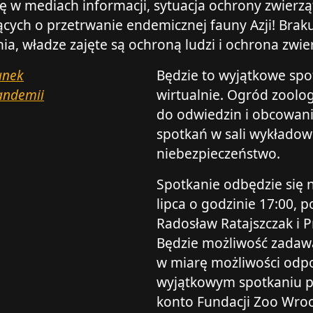
ę w mediach informacji, sytuacja ochrony zwierząt
ących o przetrwanie endemicznej fauny Azji! Brak
a, władze zajęte są ochroną ludzi i ochrona zwier
Będzie to wyjątkowe spot
wirtualnie. Ogród zoolog
do odwiedzin i obcowani
spotkań w sali wykładow
niebezpieczeństwo.
Spotkanie odbędzie się 
lipca o godzinie 17:00,
Radosław Ratajszczak i 
Będzie możliwość zadawa
w miarę możliwości odp
wyjątkowym spotkaniu p
konto Fundacji Zoo Wro