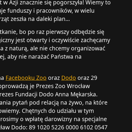
 w Azji znacznie się pogorszyła! Wiemy to
uje funduszy i pracowników, w wielu
ząt zeszła na daleki plan…
kanie, bo po raz pierwszy odbędzie się
iczny jest otwarty i oczywiście zachęcamy
a z naturą, ale nie chcemy organizować
ej, aby nie narażać Państwa na
na
Facebooku Zoo
oraz
Dodo
oraz 29
 poprowadzą je Prezes Zoo Wrocław
Prezes Fundacji Dodo Anna Mękarska.
nia pytań pod relacją na żywo, na które
owiemy. Chętnych do udziału w tym
rosimy o wpłatę darowizny na specjalne
cław Dodo: 89 1020 5226 0000 6102 0547