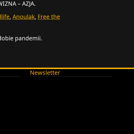
IZNA – AZJA.
life
,
Anoulak
,
Free the
 dobie pandemii.
Newsletter