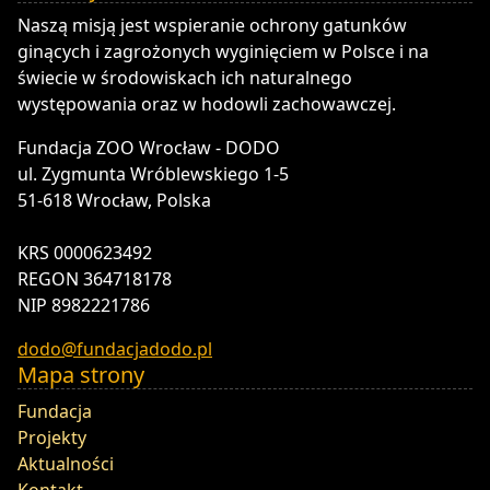
DODO - Fundacja ZOO Wrocław
Naszą misją jest wspieranie ochrony gatunków
ginących i zagrożonych wyginięciem w Polsce i na
świecie w środowiskach ich naturalnego
występowania oraz w hodowli zachowawczej.
Fundacja ZOO Wrocław - DODO
ul. Zygmunta Wróblewskiego 1-5
51-618 Wrocław, Polska
KRS 0000623492
REGON 364718178
NIP 8982221786
dodo@fundacjadodo.pl
Mapa strony
Fundacja
Projekty
Aktualności
Kontakt