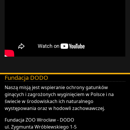
Fundacja DODO
DODO - Fundacja ZOO Wrocław
Naszą misją jest wspieranie ochrony gatunków
ginących i zagrożonych wyginięciem w Polsce i na
świecie w środowiskach ich naturalnego
występowania oraz w hodowli zachowawczej.
Fundacja ZOO Wrocław - DODO
ul. Zygmunta Wróblewskiego 1-5