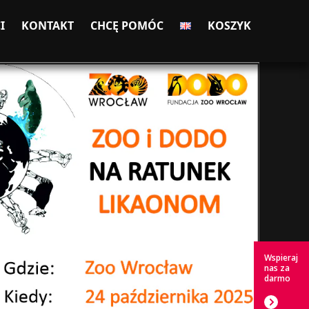
I
KONTAKT
CHCĘ POMÓC
KOSZYK
Wspieraj
nas za
darmo