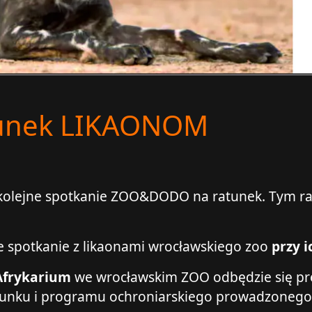
tunek LIKAONOM
 kolejne spotkanie ZOO&DODO na ratunek. Tym r
e spotkanie z likaonami wrocławskiego zoo
przy 
 Afrykarium
we wrocławskim ZOO odbędzie się pre
gatunku i programu ochroniarskiego prowadzoneg