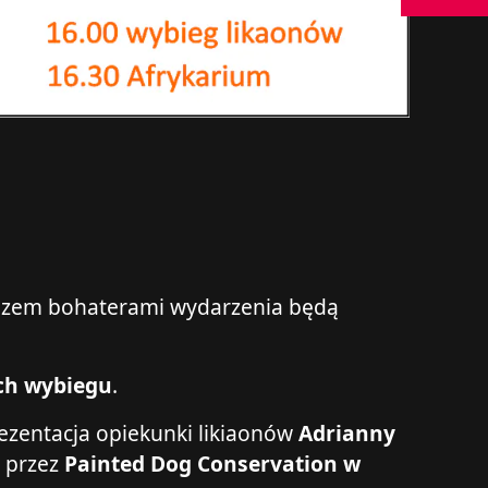
azem bohaterami wydarzenia będą
ich wybiegu
.
zentacja opiekunki likiaonów
Adrianny
o przez
Painted Dog Conservation w