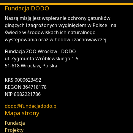
Fundacja DODO
DODO - Fundacja ZOO Wrocław
Naszą misją jest wspieranie ochrony gatunków
ginących i zagrożonych wyginięciem w Polsce i na
świecie w środowiskach ich naturalnego
występowania oraz w hodowli zachowawczej.
Fundacja ZOO Wrocław - DODO
ul. Zygmunta Wróblewskiego 1-5
51-618 Wrocław, Polska
KRS 0000623492
REGON 364718178
NIP 8982221786
dodo@fundacjadodo.pl
Mapa strony
Fundacja
Projekty